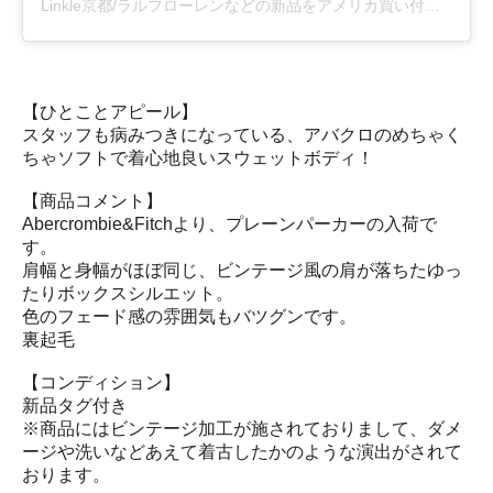
Linkle京都/ラルフローレンなどの新品をアメリカ買い付け(@linklekyoto)がシェアした投稿
【ひとことアピール】
スタッフも病みつきになっている、アバクロのめちゃく
ちゃソフトで着心地良いスウェットボディ！
【商品コメント】
Abercrombie&Fitchより、プレーンパーカーの入荷で
す。
肩幅と身幅がほぼ同じ、ビンテージ風の肩が落ちたゆっ
たりボックスシルエット。
色のフェード感の雰囲気もバツグンです。
裏起毛
【コンディション】
新品タグ付き
※商品にはビンテージ加工が施されておりまして、ダメ
ージや洗いなどあえて着古したかのような演出がされて
おります。