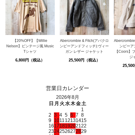
【20%OFF】【Willie
Abercrombie & Fitch(アバクロ
Abercrombi
Nelson】ビンテージ風 Music
ンビーアンドフィッチ):ヴィー
ンビーア
Tシャツ
ガン レザー ジャケット
【Coors
ジ
6,800円（税込）
25,500円（税込）
25,5
営業日カレンダー
2026年8月
日
月
火
水
木
金
土
1
2
3
4
5
6
7
8
9
10
11
12
13
14
15
16
17
18
19
20
21
22
23
24
25
26
27
28
29