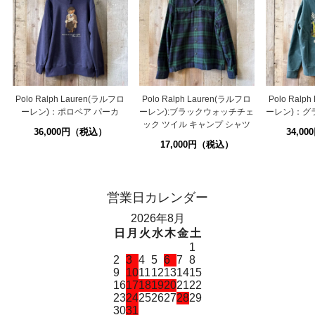
Polo Ralph Lauren(ラルフロ
Polo Ralph Lauren(ラルフロ
Polo Ralp
ーレン)：ポロベア パーカ
ーレン):ブラックウォッチチェ
ーレン)：グ
ック ツイル キャンプ シャツ
36,000円（税込）
34,0
17,000円（税込）
営業日カレンダー
2026年8月
日
月
火
水
木
金
土
1
2
3
4
5
6
7
8
9
10
11
12
13
14
15
16
17
18
19
20
21
22
23
24
25
26
27
28
29
30
31