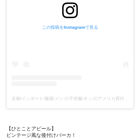
この投稿をInstagramで見る
京都/インポート/服屋/メンズ/子供服/キッズ/アメリカ買付け/ラルフローレン/リンクル(@linklekyoto)がシェアした投稿
【ひとことアピール】
ビンテージ風な後付けパーカ！