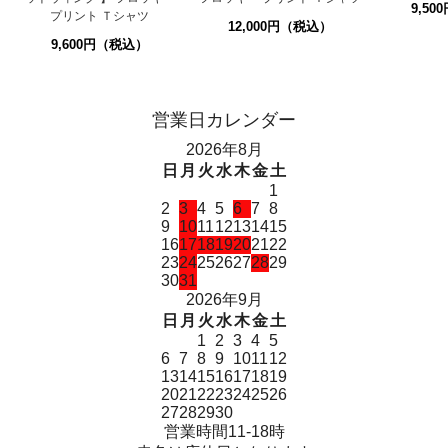
9,5
プリント Ｔシャツ
12,000円（税込）
9,600円（税込）
営業日カレンダー
2026年8月
日
月
火
水
木
金
土
1
2
3
4
5
6
7
8
9
10
11
12
13
14
15
16
17
18
19
20
21
22
23
24
25
26
27
28
29
30
31
2026年9月
日
月
火
水
木
金
土
1
2
3
4
5
6
7
8
9
10
11
12
13
14
15
16
17
18
19
20
21
22
23
24
25
26
27
28
29
30
営業時間11-18時