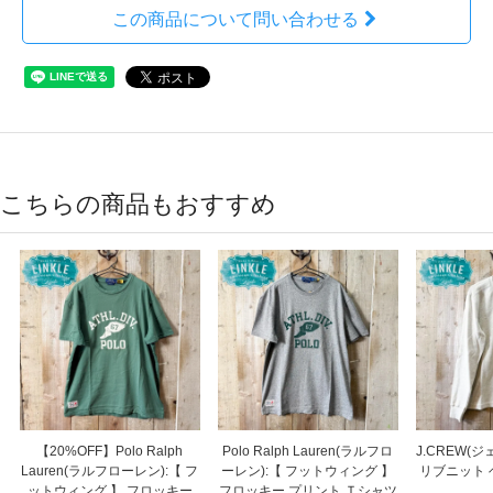
この商品について問い合わせる
こちらの商品もおすすめ
【20%OFF】Polo Ralph
Polo Ralph Lauren(ラルフロ
J.CREW(
Lauren(ラルフローレン):【 フ
ーレン):【 フットウィング 】
リブニット 
ットウィング 】 フロッキー
フロッキー プリント Ｔシャツ