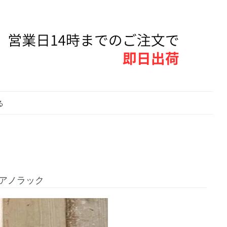
る
ニム アノラック