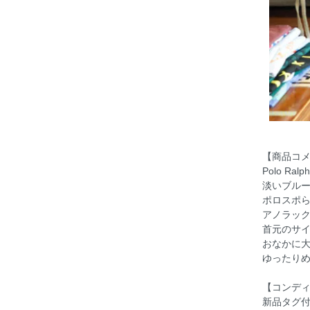
【商品コ
Polo R
淡いブル
ポロスポ
アノラッ
首元のサ
おなかに
ゆったり
【コンデ
新品タグ