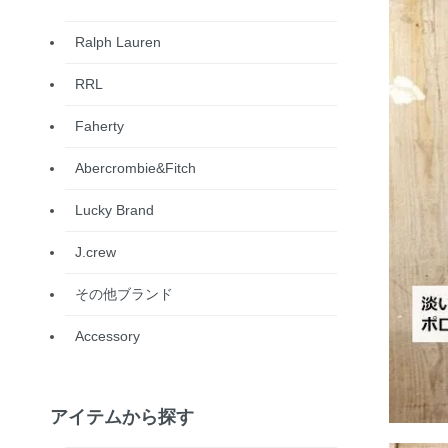
Ralph Lauren
RRL
Faherty
Abercrombie&Fitch
Lucky Brand
J.crew
その他ブランド
Accessory
アイテムから探す