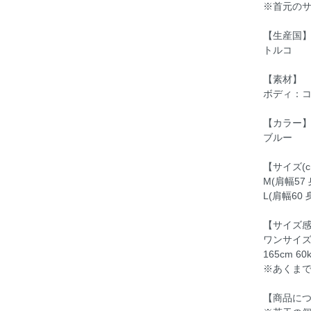
※首元の
【生産国
トルコ
【素材】
ボディ：コ
【カラー
ブルー
【サイズ(c
M(肩幅57 
L(肩幅60 
【サイズ
ワンサイ
165cm
※あくま
【商品に