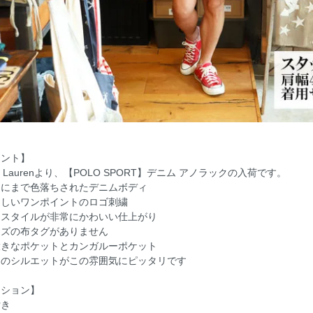
メント】
alph Laurenより、【POLO SPORT】デニム アノラックの入荷です。
ーにまで色落ちされたデニムボディ
らしいワンポイントのロゴ刺繍
クスタイルが非常にかわいい仕上がり
イズの布タグがありません
大きなポケットとカンガルーポケット
めのシルエットがこの雰囲気にピッタリです
ィション】
付き