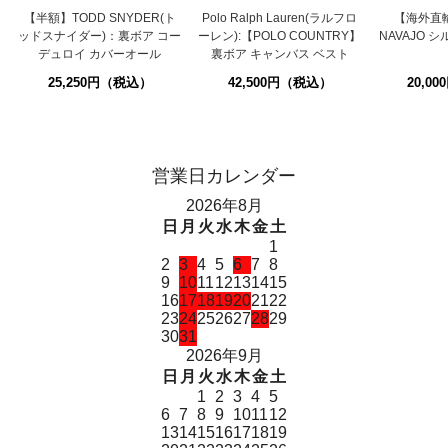
【半額】TODD SNYDER(ト
Polo Ralph Lauren(ラルフロ
【海外直
ッドスナイダー)：裏ボア コー
ーレン):【POLO COUNTRY】
NAVAJO 
デュロイ カバーオール
裏ボア キャンバス ベスト
25,250円（税込）
42,500円（税込）
20,0
営業日カレンダー
2026年8月
日
月
火
水
木
金
土
1
2
3
4
5
6
7
8
9
10
11
12
13
14
15
16
17
18
19
20
21
22
23
24
25
26
27
28
29
30
31
2026年9月
日
月
火
水
木
金
土
1
2
3
4
5
6
7
8
9
10
11
12
13
14
15
16
17
18
19