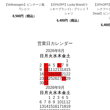
【Volkswagen】ビンテージ風
【20%OFF】Lucky Brand(ラ
【20%OFF】
Tシャツ
ッキーブランド)：プリント T
ンクフード)
シャツ
Dead】ビン
8,500円（税込）
6,400円（税込）
6,4
営業日カレンダー
2026年8月
日
月
火
水
木
金
土
1
2
3
4
5
6
7
8
9
10
11
12
13
14
15
16
17
18
19
20
21
22
23
24
25
26
27
28
29
30
31
2026年9月
日
月
火
水
木
金
土
1
2
3
4
5
6
7
8
9
10
11
12
13
14
15
16
17
18
19