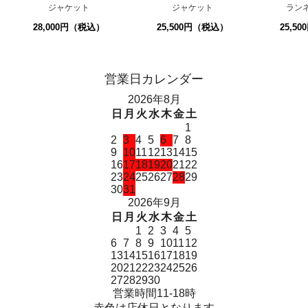
ジャケット
ジャケット
ラン
28,000円（税込）
25,500円（税込）
25,5
営業日カレンダー
2026年8月
日
月
火
水
木
金
土
1
2
3
4
5
6
7
8
9
10
11
12
13
14
15
16
17
18
19
20
21
22
23
24
25
26
27
28
29
30
31
2026年9月
日
月
火
水
木
金
土
1
2
3
4
5
6
7
8
9
10
11
12
13
14
15
16
17
18
19
20
21
22
23
24
25
26
27
28
29
30
営業時間11-18時
赤色は店休日となります