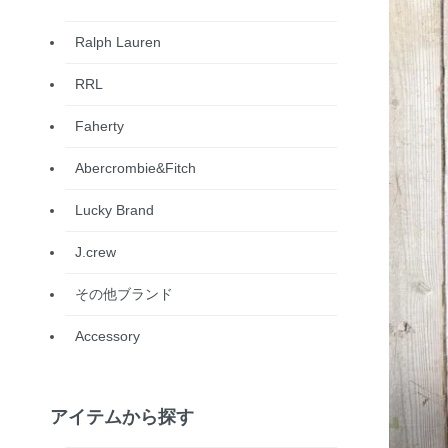
Ralph Lauren
RRL
Faherty
Abercrombie&Fitch
Lucky Brand
J.crew
その他ブランド
Accessory
アイテムから探す