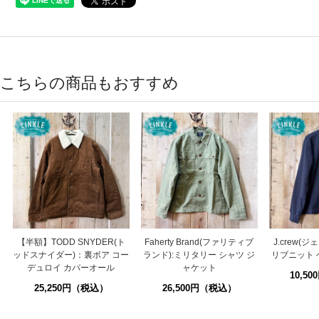
こちらの商品もおすすめ
【半額】TODD SNYDER(ト
Faherty Brand(ファリティブ
J.crew(
ッドスナイダー)：裏ボア コー
ランド):ミリタリー シャツ ジ
リブニット 
デュロイ カバーオール
ャケット
10,5
25,250円（税込）
26,500円（税込）