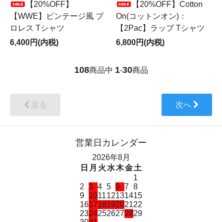
【20%OFF】
【20%OFF】Cotton
【WWE】ビンテージ風 プ
On(コットンオン)：
ロレス Tシャツ
【2Pac】ラップ Tシャツ
6,400円(内税)
6,800円(内税)
108
1
30
商品中
-
商品
戻る
次へ
営業日カレンダー
2026年8月
日
月
火
水
木
金
土
1
2
3
4
5
6
7
8
9
10
11
12
13
14
15
16
17
18
19
20
21
22
23
24
25
26
27
28
29